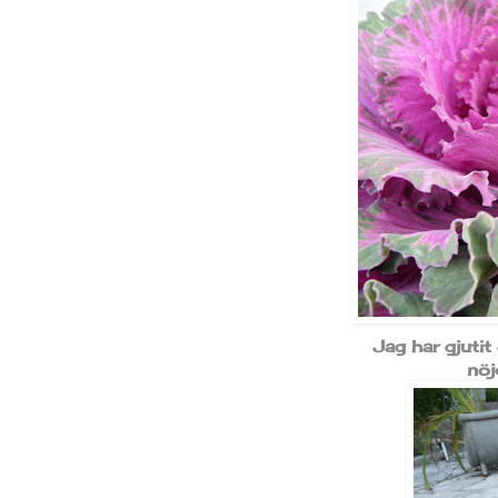
Jag har gjuti
nöj