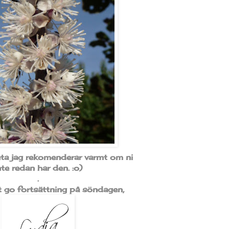
nta jag rekomenderar varmt om ni
nte redan har den. :o)
.
gt go fortsättning på söndagen,