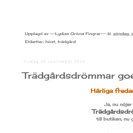
Upplagd av
~~~Lydias Gröna Fingrar~~~
kl.
söndag,
Etiketter:
höst
,
trädgård
fredag 24 september 2010
Trädgårdsdrömmar goe
Härliga fred
Ja, nu nöjer
Trädgårdsd
till butiken, n