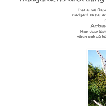
Det är väl frä
trädgård så här å
Actaea
Hon visar läc
våren och så hä