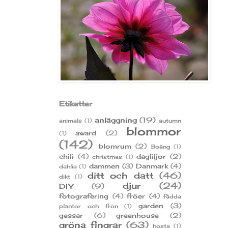
Etiketter
anläggning
(19)
animals
(1)
autumn
blommor
award
(2)
(1)
(142)
blomrum
(2)
Boäng
(1)
chili
(4)
dagliljor
(2)
christmas
(1)
dammen
(3)
Danmark
(4)
dahlia
(1)
ditt och datt
(46)
dikt
(1)
djur
(24)
DIY
(9)
fotografering
(4)
fröer
(4)
fådda
garden
(3)
plantor och frön
(1)
gessar
(6)
greenhouse
(2)
gröna fingrar
(63)
hosta
(1)