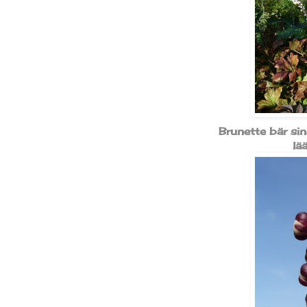
Brunette bär si
lä