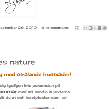
 september 26, 2010
6 kommentarer:
s nature
ag med strålande höstväder!
.
 sig tydligen inte personalen på
römmar
med att handla in växterna
u går de ut och handplockar dem! ;o)