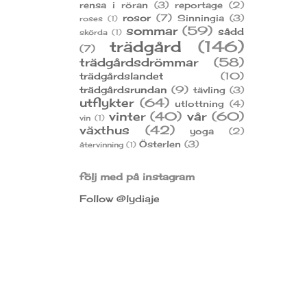
rensa i röran
(3)
reportage
(2)
rosor
(7)
Sinningia
(3)
roses
(1)
sommar
(59)
sådd
skörda
(1)
trädgård
(146)
(7)
trädgårdsdrömmar
(58)
trädgårdslandet
(10)
trädgårdsrundan
(9)
tävling
(3)
utflykter
(64)
utlottning
(4)
vinter
(40)
vår
(60)
vin
(1)
växthus
(42)
yoga
(2)
Österlen
(3)
återvinning
(1)
följ med på instagram
Follow @lydiaje