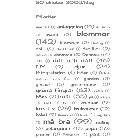
30 oktober 2008/idag
Etiketter
anläggning
(19)
animals
(1)
autumn
blommor
award
(2)
(1)
(142)
blomrum
(2)
Boäng
(1)
chili
(4)
dagliljor
(2)
christmas
(1)
dammen
(3)
Danmark
(4)
dahlia
(1)
ditt och datt
(46)
dikt
(1)
djur
(24)
DIY
(9)
fotografering
(4)
fröer
(4)
fådda
garden
(3)
plantor och frön
(1)
gessar
(6)
greenhouse
(2)
gröna fingrar
(63)
hosta
(1)
höst
(55)
höns
(7)
jul
(1)
kanin
kransar
(9)
(1)
katt
(1)
koi
(1)
kreativ
(29)
krukväxter
(12)
köket
(2)
lavendel
(1)
lökar
(1)
myrten
må bra
(99)
odling
(1)
pelargoner
(17)
peps
(16)
(6)
pioner
(2)
påsk
(2)
Provance
(1)