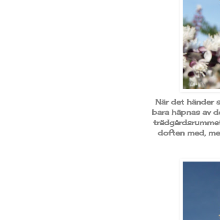
När det händer s
bara häpnas av d
trädgårdsrummet. 
doften med, men