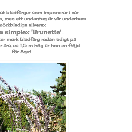
mst bladfärger som imponerar i vår
rs, men ett undantag är vår underbara
mörkbladiga silverax
 simplex 'Brunette'
.
ker mörk bladfärg redan tidigt på
r års, ca 1,5 m hög är hon en fröjd
för ögat.