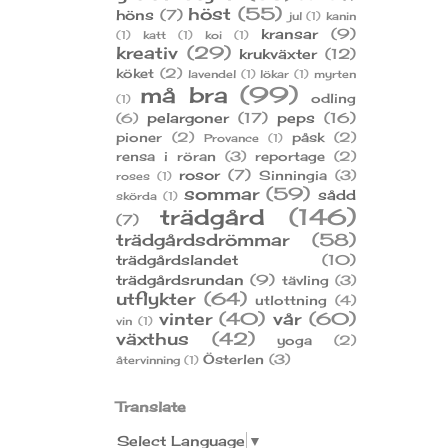
höst
(55)
höns
(7)
jul
(1)
kanin
kransar
(9)
(1)
katt
(1)
koi
(1)
kreativ
(29)
krukväxter
(12)
köket
(2)
lavendel
(1)
lökar
(1)
myrten
må bra
(99)
odling
(1)
pelargoner
(17)
peps
(16)
(6)
pioner
(2)
påsk
(2)
Provance
(1)
rensa i röran
(3)
reportage
(2)
rosor
(7)
Sinningia
(3)
roses
(1)
sommar
(59)
sådd
skörda
(1)
trädgård
(146)
(7)
trädgårdsdrömmar
(58)
trädgårdslandet
(10)
trädgårdsrundan
(9)
tävling
(3)
utflykter
(64)
utlottning
(4)
vinter
(40)
vår
(60)
vin
(1)
växthus
(42)
yoga
(2)
Österlen
(3)
återvinning
(1)
Translate
Select Language
▼